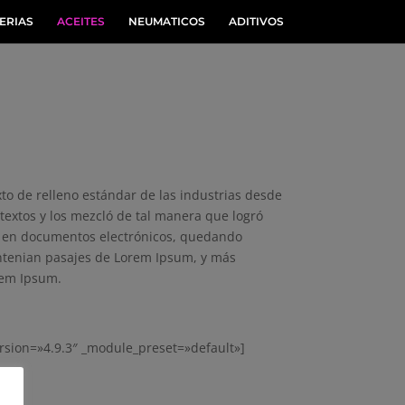
ERIAS
ACEITES
NEUMATICOS
ADITIVOS
xto de relleno estándar de las industrias desde
textos y los mezcló de tal manera que logró
no en documentos electrónicos, quedando
contenian pasajes de Lorem Ipsum, y más
rem Ipsum.
rsion=»4.9.3″ _module_preset=»default»]