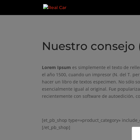
Nuestro consejo 
Lorem Ipsum
es simplemente el texto de relle
el año 1500, cuando un impresor (N. del T. pe
hacer un libro de textos especimen. No sólo s
esencialmente igual al original. Fue populariz
recientemente con software de autoedición, c
[et_pb_shop type=»product_category» include_
[/et_pb_shop]