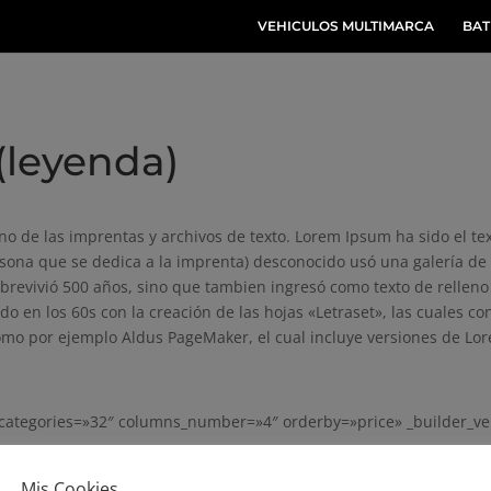
VEHICULOS MULTIMARCA
BAT
(leyenda)
no de las imprentas y archivos de texto. Lorem Ipsum ha sido el te
rsona que se dedica a la imprenta) desconocido usó una galería de 
obrevivió 500 años, sino que tambien ingresó como texto de relle
ado en los 60s con la creación de las hojas «Letraset», las cuales 
omo por ejemplo Aldus PageMaker, el cual incluye versiones de Lo
categories=»32″ columns_number=»4″ orderby=»price» _builder_ve
Mis Cookies